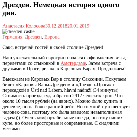
Дрезден. Немецкая история одного
дня.
Анастасия Колосова
30.12.2018
20.01.2019
Германия
,
Дрезден
,
Европа
Сакс, встречай гостей в своей столице Дрезден!
Наш увлекательный евротрип начался с оформления визы,
перелётами со стыковкой в
Амстердаме
. Затем встреча с
друзьями в Праге, релакс в Карловых Варах. Продолжаем!
Выезжаем из Каровых Вар в столицу Саксонии. Покупаем
билет «Карловы Вары-Дрезден» и «Дрезден-Прага» с
пересадкой в Ústí nad Labem, hlavní nádraží (34 минуты).
Стоимость проезда туда-обратно 2912 чешских крон. Что
около 10 тысяч рублей (на двоих). Можно было купить и
дешевле, но на более ранний рейс. Но со мной путешествует
человек-сова, поэтому это была заведомо невыполнимая
задача))). Очень комфортабельные поезда, по типу наших
купе, но более просторные и современные. С сидячими
местами.