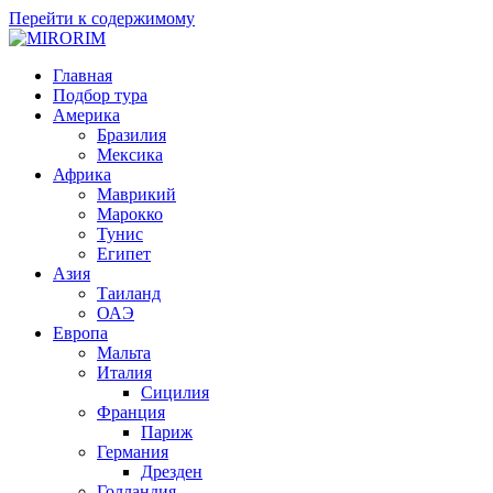
Перейти к содержимому
MIRORIM
Путешествия с умом!
Главная
Подбор тура
Америка
Бразилия
Мексика
Африка
Маврикий
Марокко
Тунис
Египет
Азия
Таиланд
ОАЭ
Европа
Мальта
Италия
Сицилия
Франция
Париж
Германия
Дрезден
Голландия