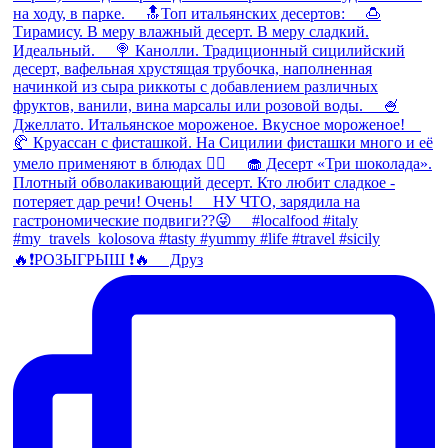
🔥❗️РОЗЫГРЫШ ❗️🔥 ⠀ Друз