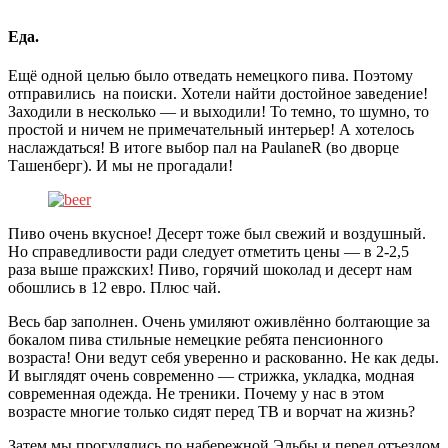
Еда.
Ещё одной целью было отведать немецкого пива. Поэтому
отправились на поиски. Хотели найти достойное заведение!
Заходили в несколько — и выходили! То темно, то шумно, то
простой и ничем не примечательный интерьер! А хотелось
наслаждаться! В итоге выбор пал на PaulaneR (во дворце
Ташенберг). И мы не прогадали!
Пиво очень вкусное! Десерт тоже был свежий и воздушный.
Но справедливости ради следует отметить цены — в 2-2,5
раза выше пражских! Пиво, горячий шоколад и десерт нам
обошлись в 12 евро. Плюс чай.
Весь бар заполнен. Очень умиляют оживлённо болтающие за
бокалом пива стильные немецкие ребята пенсионного
возраста! Они ведут себя уверенно и раскованно. Не как деды.
И выглядят очень современно — стрижка, укладка, модная
современная одежда. Не треники. Почему у нас в этом
возрасте многие только сидят перед ТВ и ворчат на жизнь?
Затем мы прогулялись по набережной Эльбы и перед отъездом