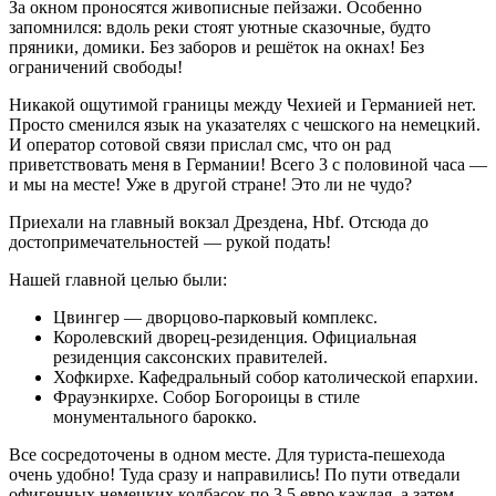
За окном проносятся живописные пейзажи. Особенно
запомнился: вдоль реки стоят уютные сказочные, будто
пряники, домики. Без заборов и решёток на окнах! Без
ограничений свободы!
Никакой ощутимой границы между Чехией и Германией нет.
Просто сменился язык на указателях с чешского на немецкий.
И оператор сотовой связи прислал смс, что он рад
приветствовать меня в Германии! Всего 3 с половиной часа —
и мы на месте! Уже в другой стране! Это ли не чудо?
Приехали на главный вокзал Дрездена, Hbf. Отсюда до
достопримечательностей — рукой подать!
Нашей главной целью были:
Цвингер — дворцово-парковый комплекс.
Королевский дворец-резиденция. Официальная
резиденция саксонских правителей.
Хофкирхе. Кафедральный собор католической епархии.
Фрауэнкирхе. Собор Богороицы в стиле
монументального барокко.
Все сосредоточены в одном месте. Для туриста-пешехода
очень удобно! Туда сразу и направились! По пути отведали
офигенных немецких колбасок по 3,5 евро каждая, а затем