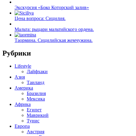
Экскурсия «Боко Которский залив»
Цена вопроса: Сицилия.
Мальта: рыцари мальтийского ордена.
Таормина. Сицилийская жемчужина.
Рубрики
Lifestyle
Лайфхаки
Азия
Таиланд
Америка
Бразилия
Мексика
Африка
Египет
Маврикий
Тунис
Европа
Австрия