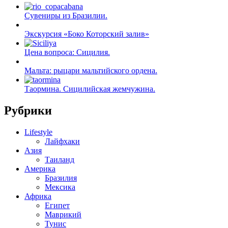
Сувениры из Бразилии.
Экскурсия «Боко Которский залив»
Цена вопроса: Сицилия.
Мальта: рыцари мальтийского ордена.
Таормина. Сицилийская жемчужина.
Рубрики
Lifestyle
Лайфхаки
Азия
Таиланд
Америка
Бразилия
Мексика
Африка
Египет
Маврикий
Тунис