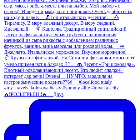
🔥❗️РОЗЫГРЫШ ❗️🔥 ⠀ Друз