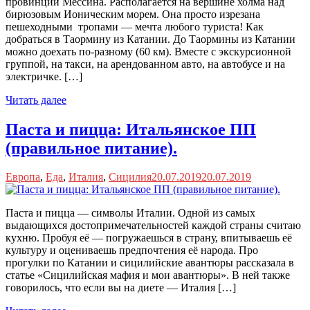
провинции Мессина. Располагается на вершине холма над
бирюзовым Ионическим морем. Она просто изрезана
пешеходными тропами — мечта любого туриста! Как
добраться в Таормину из Катании. До Таормины из Катании
можно доехать по-разному (60 км). Вместе с экскурсионной
группой, на такси, на арендованном авто, на автобусе и на
электричке. […]
Читать далее
Паста и пицца: Итальянское ПП
(правильное питание).
Европа
,
Еда
,
Италия
,
Сицилия
20.07.2019
20.07.2019
Паста и пицца — символы Италии. Одной из самых
выдающихся достопримечательностей каждой страны считаю
кухню. Пробуя её — погружаешься в страну, впитываешь её
культуру и оцениваешь предпочтения её народа. Про
прогулки по Катании и сицилийские авантюры рассказала в
статье «Сицилийская мафия и мои авантюры». В ней также
говорилось, что если вы на диете — Италия […]