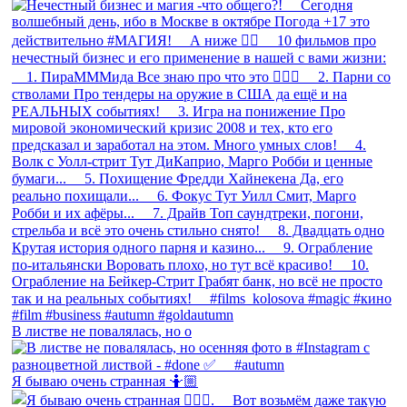
В листве не повалялась, но о
Я бываю очень странная 🤷🏼