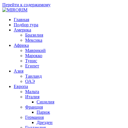
Перейти к содержимому
MIRORIM
Путешествия с умом!
Главная
Подбор тура
Америка
Бразилия
Мексика
Африка
Маврикий
Марокко
Тунис
Египет
Азия
Таиланд
ОАЭ
Европа
Мальта
Италия
Сицилия
Франция
Париж
Германия
Дрезден
Голландия