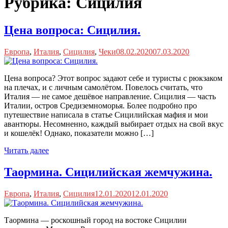
Рубрика:
Сицилия
Цена вопроса: Сицилия.
Европа
,
Италия
,
Сицилия
,
Чеки
08.02.2020
07.03.2020
Цена вопроса? Этот вопрос задают себе и туристы с рюкзаком
на плечах, и с личным самолётом. Повелось считать, что
Италия — не самое дешёвое направление. Сицилия — часть
Италии, остров Средиземноморья. Более подробно про
путешествие написала в статье Сицилийская мафия и мои
авантюры. Несомненно, каждый выбирает отдых на свой вкус
и кошелёк! Однако, показатели можно […]
Читать далее
Таормина. Сицилийская жемчужина.
Европа
,
Италия
,
Сицилия
12.01.2020
12.01.2020
Таормина — роскошный город на востоке Сицилии