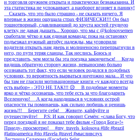
Лестница Селарона (Escadaria Selar