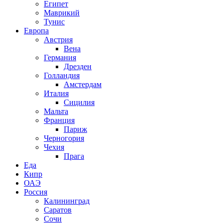
Египет
Маврикий
Тунис
Европа
Австрия
Вена
Германия
Дрезден
Голландия
Амстердам
Италия
Сицилия
Мальта
Франция
Париж
Черногория
Чехия
Прага
Еда
Кипр
ОАЭ
Россия
Калининград
Саратов
Сочи