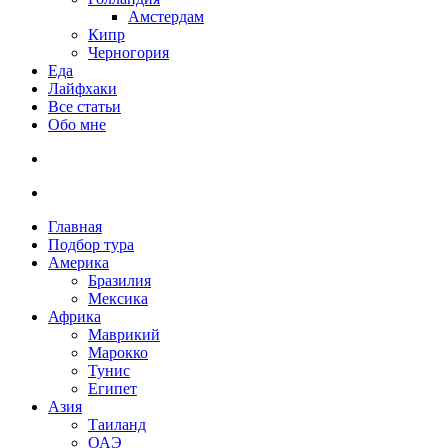
Амстердам
Кипр
Черногория
Еда
Лайфхаки
Все статьи
Обо мне
Главная
Подбор тура
Америка
Бразилия
Мексика
Африка
Маврикий
Марокко
Тунис
Египет
Азия
Таиланд
ОАЭ