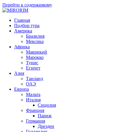
Перейти к содержимому
MIRORIM
Путешествия с умом!
Главная
Подбор тура
Америка
Бразилия
Мексика
Африка
Маврикий
Марокко
Тунис
Египет
Азия
Таиланд
ОАЭ
Европа
Мальта
Италия
Сицилия
Франция
Париж
Германия
Дрезден
Голландия