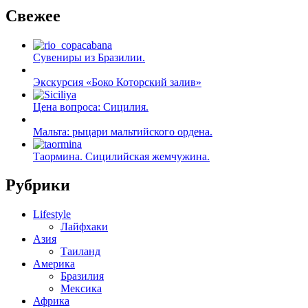
Свежее
Сувениры из Бразилии.
Экскурсия «Боко Которский залив»
Цена вопроса: Сицилия.
Мальта: рыцари мальтийского ордена.
Таормина. Сицилийская жемчужина.
Рубрики
Lifestyle
Лайфхаки
Азия
Таиланд
Америка
Бразилия
Мексика
Африка