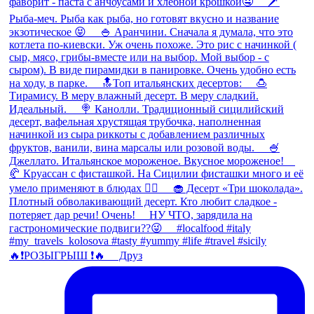
🔥❗️РОЗЫГРЫШ ❗️🔥 ⠀ Друз