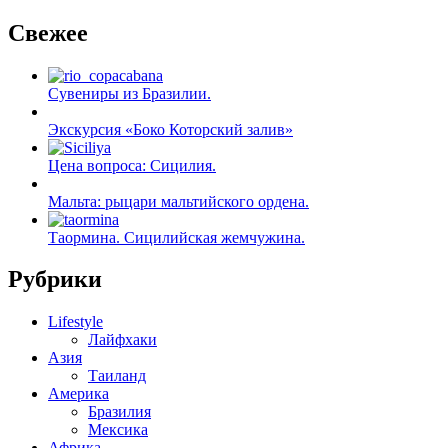
Свежее
Сувениры из Бразилии.
Экскурсия «Боко Которский залив»
Цена вопроса: Сицилия.
Мальта: рыцари мальтийского ордена.
Таормина. Сицилийская жемчужина.
Рубрики
Lifestyle
Лайфхаки
Азия
Таиланд
Америка
Бразилия
Мексика
Африка