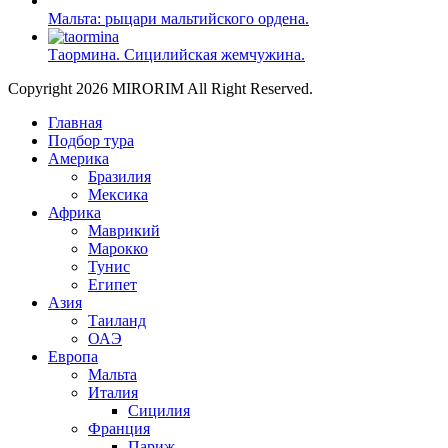
Мальта: рыцари мальтийского ордена.
Таормина. Сицилийская жемчужина.
Copyright 2026 MIRORIM All Right Reserved.
Главная
Подбор тура
Америка
Бразилия
Мексика
Африка
Маврикий
Марокко
Тунис
Египет
Азия
Таиланд
ОАЭ
Европа
Мальта
Италия
Сицилия
Франция
Париж