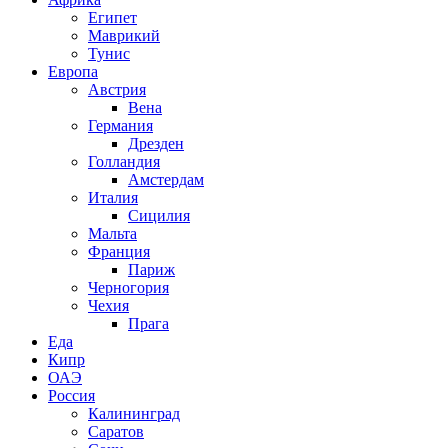
Египет
Маврикий
Тунис
Европа
Австрия
Вена
Германия
Дрезден
Голландия
Амстердам
Италия
Сицилия
Мальта
Франция
Париж
Черногория
Чехия
Прага
Еда
Кипр
ОАЭ
Россия
Калининград
Саратов