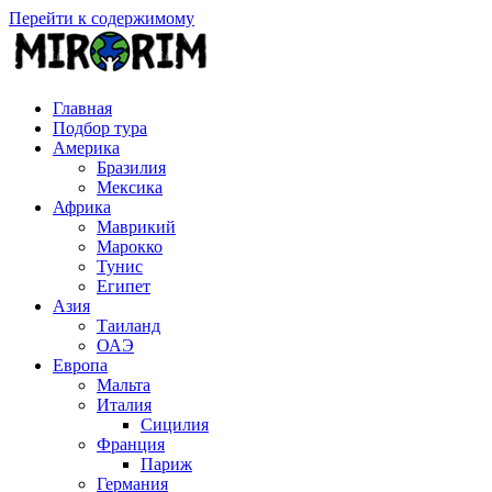
Перейти к содержимому
MIRORIM
Путешествия с умом!
Главная
Подбор тура
Америка
Бразилия
Мексика
Африка
Маврикий
Марокко
Тунис
Египет
Азия
Таиланд
ОАЭ
Европа
Мальта
Италия
Сицилия
Франция
Париж
Германия